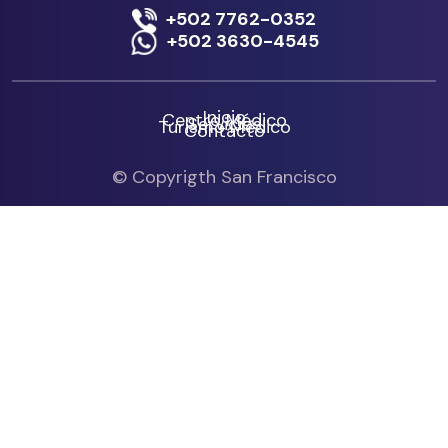
+502 7762-0352
+502 3630-4545
Inicio
Centro Médico
Servicios
Turismo Médico
Contacto
© Copyrigth San Francisco