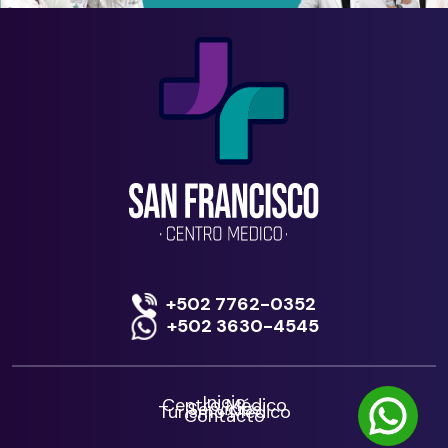
+502 7762-0352
+502 3630-4545
Inicio
Centro Médico
Servicios
Turismo Médico
Contacto